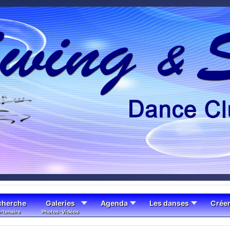
cherche
Galeries
Agenda
Les danses
Crée
rtenaire
Photos-Vidéos