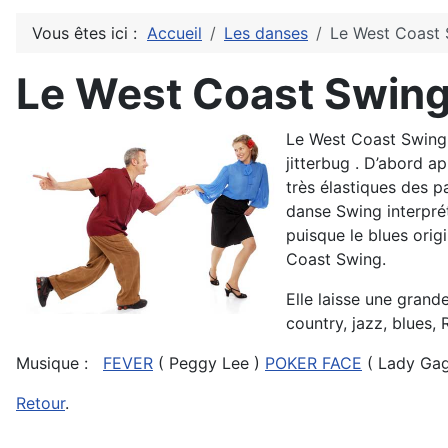
Vous êtes ici :
Accueil
Les danses
Le West Coast
Le West Coast Swin
Le West Coast Swing 
jitterbug . D’abord a
très élastiques des p
danse Swing interprét
puisque le blues orig
Coast Swing.
Elle laisse une grand
country, jazz, blues, R
Musique :
FEVER
( Peggy Lee )
POKER FACE
( Lady Gag
Retour
.