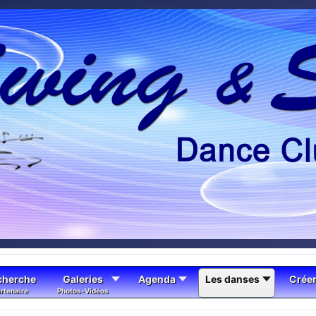
cherche
Galeries
Agenda
Les danses
Crée
rtenaire
Photos-Vidéos