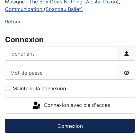
Musique
:
The Boy Does Nothing (Alesha Dixon)
,
Communication (Spandau Ballet)
Retour
.
Connexion
Identifiant
Mot de passe
Affic
Maintenir la connexion
Connexion avec clé d'accès
Connexion